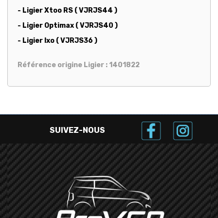
- Ligier Xtoo RS ( VJRJS44 )
- Ligier Optimax ( VJRJS40 )
- Ligier Ixo ( VJRJS36 )
Référence origine Ligier : 1401822
SUIVEZ-NOUS