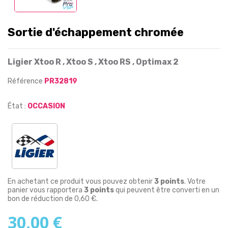
Sortie d'échappement chromée
Ligier Xtoo R , Xtoo S , Xtoo RS , Optimax 2
Référence
PR32819
État :
OCCASION
En achetant ce produit vous pouvez obtenir
3
points
. Votre
panier vous rapportera
3
points
qui peuvent être converti en un
bon de réduction de
0,60 €
.
30,00 €