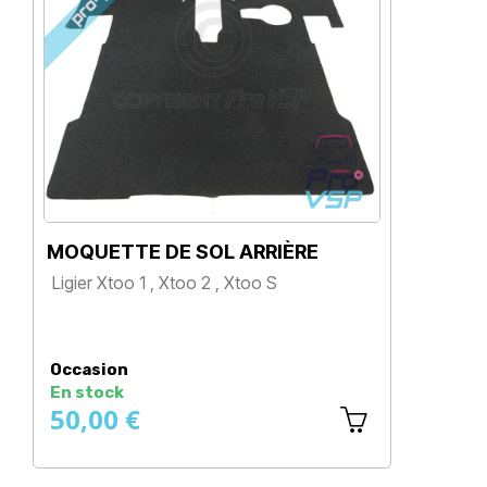
MOQUETTE DE SOL ARRIÈRE
M
Ligier Xtoo 1 , Xtoo 2 , Xtoo S
Li
Prix
Occasion
Oc
En stock
En
50,00 €
5