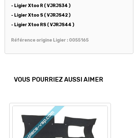
- Ligier Xtoo R ( VJRJS34 )
- Ligier Xtoo S ( VJRJS42 )
- Ligier Xtoo RS ( VJRJS44 )
Référence origine Ligier : 0055165
VOUS POURRIEZ AUSSI AIMER