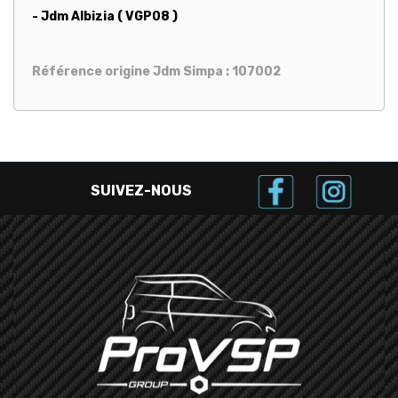
- Jdm Albizia ( VGP08 )
Référence origine Jdm Simpa : 107002
SUIVEZ-NOUS