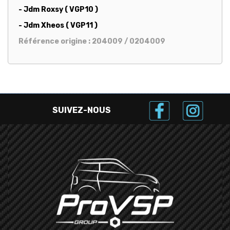
- Jdm Roxsy ( VGP10 )
- Jdm Xheos ( VGP11 )
Référence origine : 204009 / 0204009
SUIVEZ-NOUS