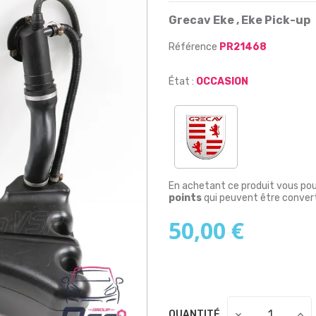
Grecav Eke , Eke Pick-up
Référence
PR21468
État :
OCCASION
En achetant ce produit vous po
points
qui peuvent être convert
50,00 €
QUANTITÉ