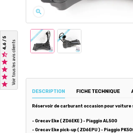

4,6 / 5
Voir tous les avis clients





DESCRIPTION
FICHE TECHNIQUE
Réservoir de carburant occasion pour voiture 
- Grecav Eke ( ZD6EKE ) - Piaggio AL500
- Grecav Eke pick-up ( ZD6EPU ) - Piaggio PK50