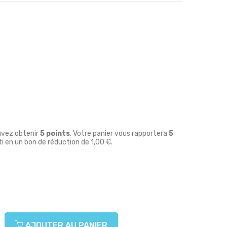
uvez obtenir
5
points
. Votre panier vous rapportera
5
i en un bon de réduction de
1,00 €
.
AJOUTER AU PANIER