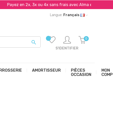
Payez en 2x, 3x ou 4x sans frais avec Alma et PayPal*
Langue:
Français
0

S'IDENTIFIER
RROSSERIE
AMORTISSEUR
PIÈCES
MON
OCCASION
COMP