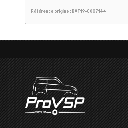
Référence origine : BAF19-0007144