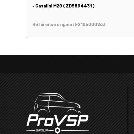
- Casalini M20 ( ZD5894431 )
Référence origine : F2105000263