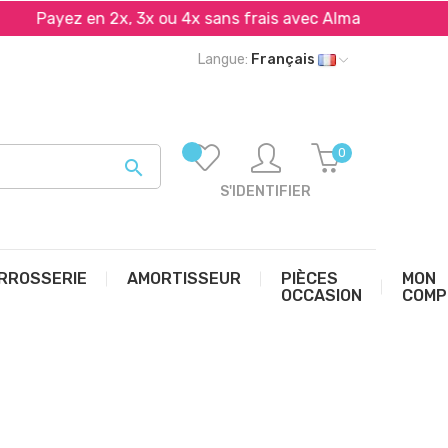
Payez en 2x, 3x ou 4x sans frais avec Alma et PayPal*
Langue:
Français
0

S'IDENTIFIER
RROSSERIE
AMORTISSEUR
PIÈCES
MON
OCCASION
COMP