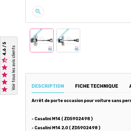

4,6 / 5
Voir tous les avis clients




DESCRIPTION
FICHE TECHNIQUE

Arrêt de porte occasion pour voiture sans perm
- Casalini M14 ( ZD5902498 )
- Casalini M14 2.0 ( ZD5902498 )