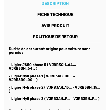
DESCRIPTION
FICHE TECHNIQUE
AVIS PRODUIT
POLITIQUE DE RETOUR
Durite de carburant origine pour voiture sans
permis :
- Ligier JS50 phase 5 ( VJRB3CH..64... -
VJRB3DH..64…
)
- Ligier Myli phase 1 ( VJRB3AG..00... -
VJRB3BG..00...
)
- Ligier Myli phase 2 ( VJRB3AH..15... - VJRB3BH..15...
)
- Ligier Myli phase 3 (
VJRB3AH..P... - VJRB3BH..P...
)