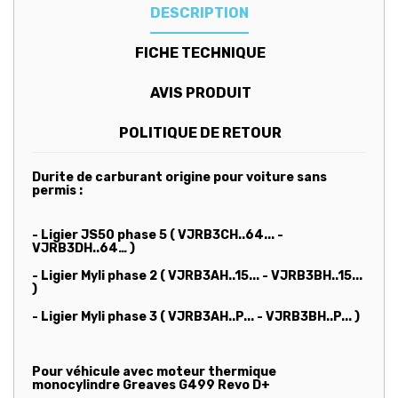
DESCRIPTION
FICHE TECHNIQUE
AVIS PRODUIT
POLITIQUE DE RETOUR
Durite de carburant origine pour voiture sans
permis :
- Ligier JS50 phase 5 ( VJRB3CH..64... -
VJRB3DH..64…
)
- Ligier Myli phase 2 ( VJRB3AH..15... - VJRB3BH..15...
)
- Ligier Myli phase 3 (
VJRB3AH..P... - VJRB3BH..P...
)
Pour véhicule avec moteur thermique
monocylindre Greaves G499 Revo D+