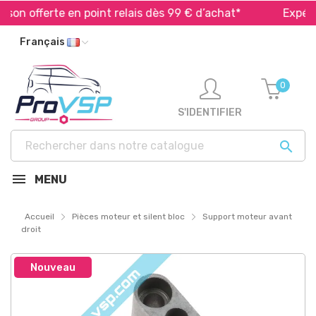
on offerte en point relais dès 99 € d’achat*
Expéditio
Français
0
S'IDENTIFIER

MENU
Accueil
Pièces moteur et silent bloc
Support moteur avant
droit
Nouveau