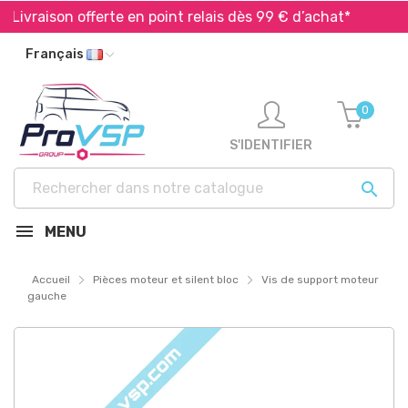
ivraison offerte en point relais dès 99 € d’achat*
Exp
Français
0
S'IDENTIFIER

MENU
Accueil
Pièces moteur et silent bloc
Vis de support moteur
gauche