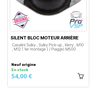
SILENT BLOC MOTEUR ARRIÈRE
B
Casalini Sulky , Sulky Pick-up , Kerry , M10
C
, M12 ( 1er montage ) / Piaggio M500
S
Prix
Neuf origine
N
En stock
E
54,00 €
1