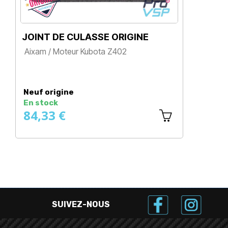
JOINT DE CULASSE ORIGINE
VIS
Aixam / Moteur Kubota Z402
Aixa
Mot
Prix
Z48
Pr
Neuf origine
Neu
En stock
En 
84,33 €
8,
SUIVEZ-NOUS