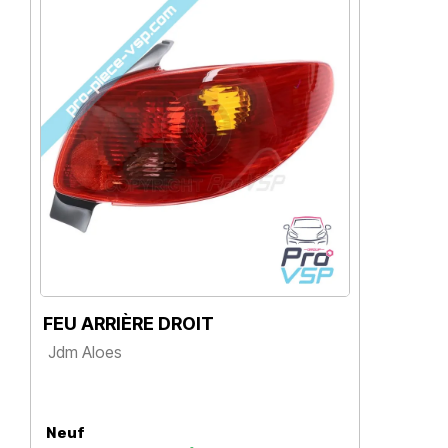
FEU ARRIÈRE DROIT
F
Jdm Aloes
J
Prix
Neuf
N