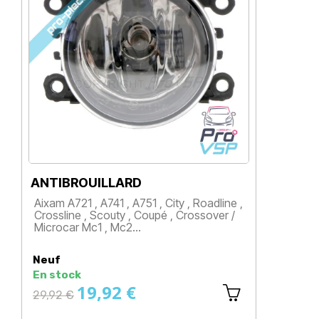
ANTIBROUILLARD
PH
Aixam A721 , A741 , A751 , City , Roadline ,
Aix
Crossline , Scouty , Coupé , Crossover /
Cr
Microcar Mc1 , Mc2…
Mi
Prix
P
Neuf
Ne
En stock
En
19,92 €
1
Prix
29,92 €
normal