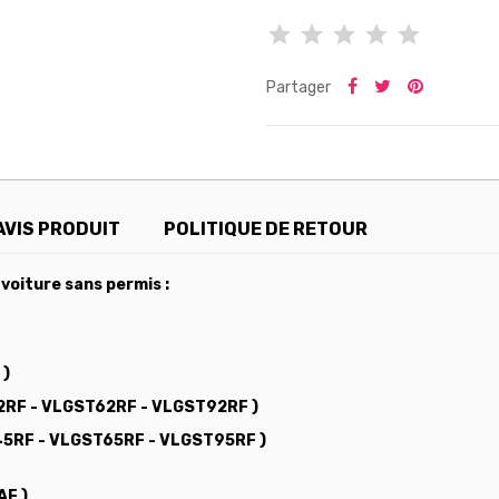
Partager
AVIS PRODUIT
POLITIQUE DE RETOUR
voiture sans permis :
 )
V42RF - VLGST62RF - VLGST92RF )
V45RF - VLGST65RF - VLGST95RF )
AF )