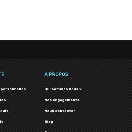
TE
À PROPOS
 personnelles
Qui sommes nous ?
des
Nos engagements
oduit
Nous contacter
ie
Blog