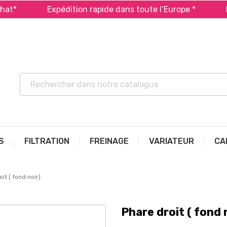
Expédition rapide dans toute l’Europe *
Payez e
S
FILTRATION
FREINAGE
VARIATEUR
CA
it ( fond noir)
Phare droit ( fond 