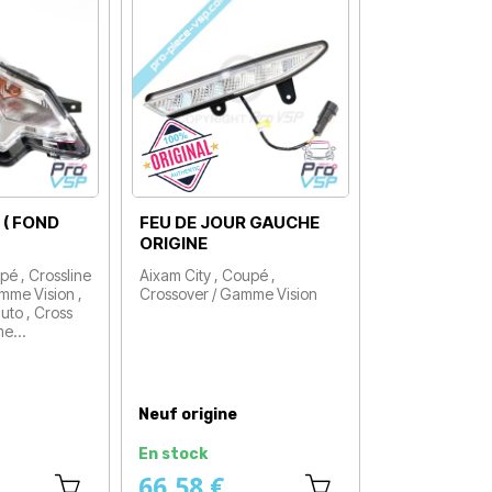
 ( FOND
FEU DE JOUR GAUCHE
ORIGINE
pé , Crossline
Aixam City , Coupé ,
mme Vision ,
Crossover / Gamme Vision
Prix
uto , Cross
me…
Neuf origine
En stock
66,58 €