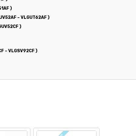
51AF )
LGUV52AF – VLGUT62AF )
LGUV52CF )
CF – VLGSV92CF )