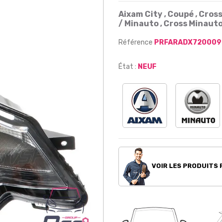
Aixam City , Coupé , Cros
/ Minauto , Cross Minaut
Référence
PRFARADX720009
État :
NEUF
VOIR LES PRODUITS