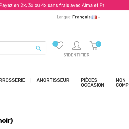
n 2x, 3x ou 4x sans frais avec Alma et PayPal*
Livr
Langue:
Français
0

S'IDENTIFIER
RROSSERIE
AMORTISSEUR
PIÈCES
MON
OCCASION
COMP
noir)