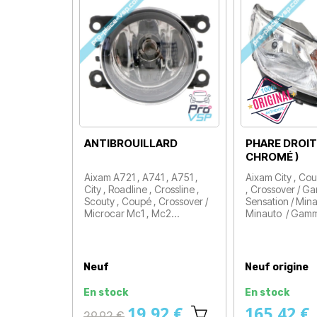
ANTIBROUILLARD
PHARE DROIT
CHROMÉ )
Aixam A721 , A741 , A751 ,
Aixam City , Cou
City , Roadline , Crossline ,
, Crossover / Ga
Scouty , Coupé , Crossover /
Sensation / Mina
Microcar Mc1 , Mc2…
Minauto / Gam
Prix
Prix
Neuf
Neuf origine
En stock
En stock
19,92 €
165,42 €
Prix
29,92 €