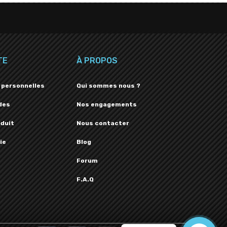
TE
À PROPOS
 personnelles
Qui sommes nous ?
des
Nos engagements
oduit
Nous contacter
ie
Blog
Forum
F.A.Q