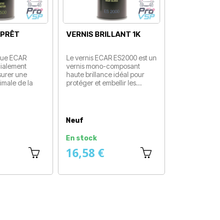
VERNIS BRILLANT 1K
VERNIS BRILLANT 2K
Le vernis ECAR ES2000 est un
Le vernis ECAR EC3000 est
vernis mono-composant
un aérosol bi-composant
haute brillance idéal pour
offrant une brillance
protéger et embellir les…
exceptionnelle et une
Prix
résistance…
Prix
Neuf
Neuf
En stock
En stock
16,58 €
24,92 €