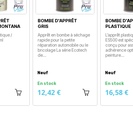
BOMBE D'APPRÊT
BOMBE D'APPRÊT
GRIS
PLASTIQUE
Apprêt en bombe à séchage
L’apprêt plastique ECAR
rapide pour la petite
ES500 est spécialement
réparation automobile ou le
conçu pour assurer une
bricolage La série Ecotech
adhérence optimale de la
de…
peinture…
Prix
Prix
Neuf
Neuf
En stock
En stock
12,42 €
16,58 €