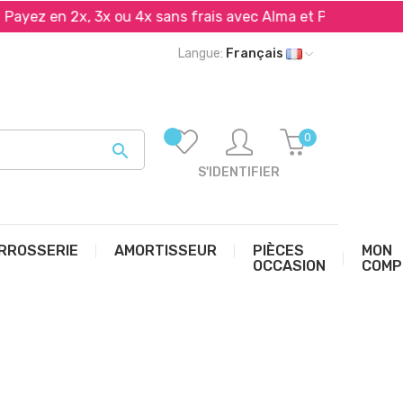
 en 2x, 3x ou 4x sans frais avec Alma et PayPal*
Liv
Langue:
Français
0

S'IDENTIFIER
RROSSERIE
AMORTISSEUR
PIÈCES
MON
OCCASION
COMP