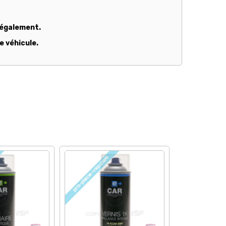
s également.
e véhicule.