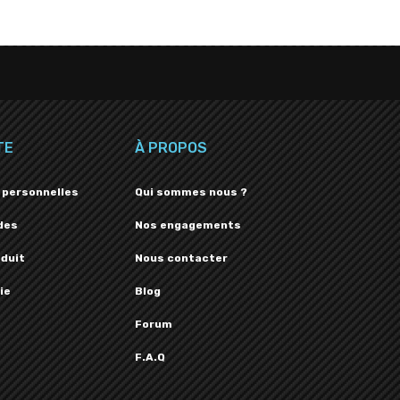
TE
À PROPOS
 personnelles
Qui sommes nous ?
des
Nos engagements
oduit
Nous contacter
ie
Blog
Forum
F.A.Q