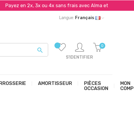
ez en 2x, 3x ou 4x sans frais avec Alma et PayPal*
L
Langue:
Français
0

S'IDENTIFIER
RROSSERIE
AMORTISSEUR
PIÈCES
MON
OCCASION
COMP