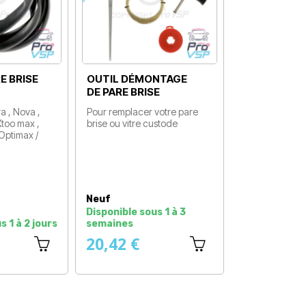
E BRISE
OUTIL DÉMONTAGE
DE PARE BRISE
a , Nova ,
Pour remplacer votre pare
 Xtoo max ,
brise ou vitre custode
Prix
 Optimax /
Neuf
Disponible sous 1 à 3
s 1 à 2 jours
semaines
20,42 €