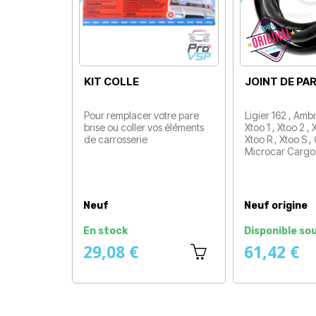
KIT COLLE
JOINT DE PAR
Pour remplacer votre pare
Ligier 162 , Ambr
brise ou coller vos éléments
Xtoo 1 , Xtoo 2 ,
de carrosserie
Xtoo R , Xtoo S ,
Prix
Microcar Cargo
Prix
Neuf
Neuf origine
En stock
Disponible sou
29,08 €
61,42 €