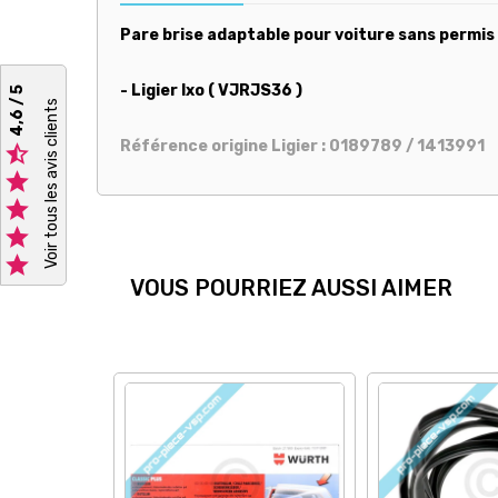
Pare brise adaptable pour voiture sans permis 
- Ligier Ixo ( VJRJS36 )
4,6 / 5
Voir tous les avis clients
Référence origine Ligier : 0189789 / 1413991





VOUS POURRIEZ AUSSI AIMER