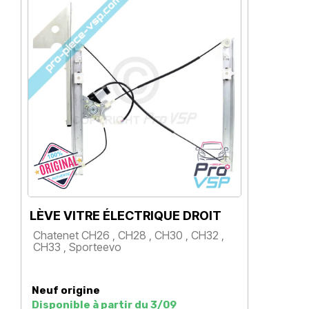
LÈVE VITRE ÉLECTRIQUE DROIT
JOI
Chatenet CH26 , CH28 , CH30 , CH32 ,
Cha
CH33 , Sporteevo
CH3
Prix
Pr
Neuf origine
Neu
Disponible à partir du 3/09
En 