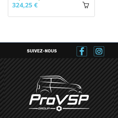
324,25 €
29
SUIVEZ-NOUS