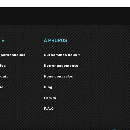
TE
À PROPOS
 personnelles
Qui sommes nous ?
des
Nos engagements
oduit
Nous contacter
ie
Blog
Forum
F.A.Q