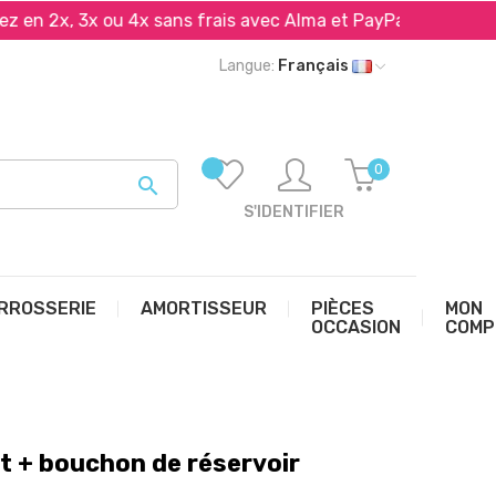
 2x, 3x ou 4x sans frais avec Alma et PayPal*
Livrai
Langue:
Français
0

S'IDENTIFIER
RROSSERIE
AMORTISSEUR
PIÈCES
MON
OCCASION
COMP
et + bouchon de réservoir