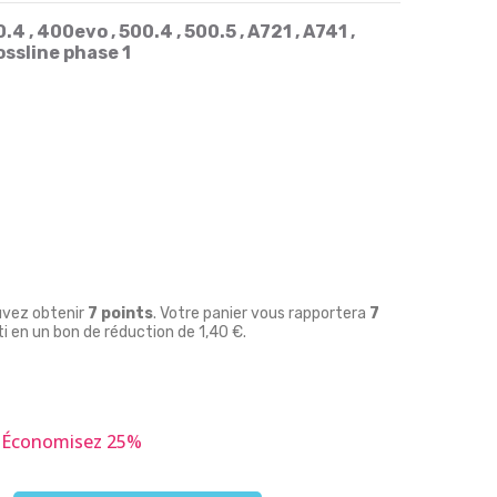
.4 , 400evo , 500.4 , 500.5 , A721 , A741 ,
ossline phase 1
uvez obtenir
7
points
. Votre panier vous rapportera
7
i en un bon de réduction de
1,40 €
.
Économisez 25%