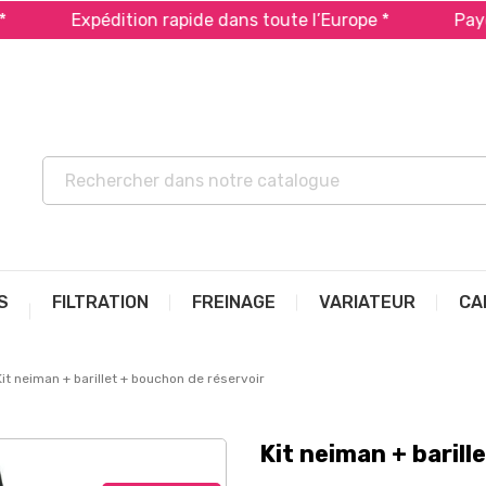
Expédition rapide dans toute l’Europe *
Payez en
S
FILTRATION
FREINAGE
VARIATEUR
CA
Kit neiman + barillet + bouchon de réservoir
Kit neiman + barill