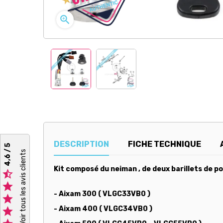

DESCRIPTION
FICHE TECHNIQUE
4,6 / 5
Voir tous les avis clients
Kit composé du neiman , de deux barillets de po


- Aixam 300 ( VLGC33VB0 )

- Aixam 400 ( VLGC34VB0 )
