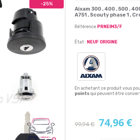
-25%
Aixam 300 , 400 , 500 , 400
A751 , Scouty phase 1 , Cr
Référence
PRNEIM3/F
État :
NEUF ORIGINE
En achetant ce produit vous po
points
qui peuvent être convert
74,96 €
99,94 €