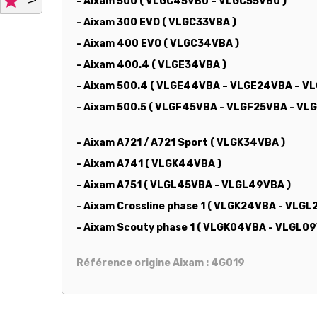

- Aixam 500 ( VLGC45VB0 – VLGC55VB0 )
- Aixam 300 EVO ( VLGC33VBA )
- Aixam 400 EVO ( VLGC34VBA )
- Aixam 400.4 ( VLGE34VBA )
- Aixam 500.4 ( VLGE44VBA – VLGE24VBA – V
- Aixam 500.5 ( VLGF45VBA - VLGF25VBA - V
- Aixam A721 / A721 Sport ( VLGK34VBA )
- Aixam A741 ( VLGK44VBA )
- Aixam A751 ( VLGL45VBA - VLGL49VBA )
- Aixam Crossline phase 1 ( VLGK24VBA - VLG
- Aixam Scouty phase 1 ( VLGK04VBA - VLGL09
Référence origine Aixam : 4G019