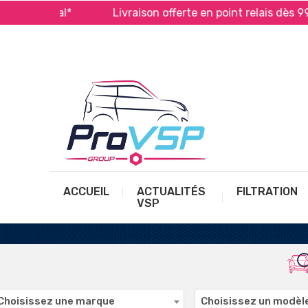
 et PayPal*
Livraison offerte en point relais dès 99 €
ACCUEIL
ACTUALITÉS
FILTRATION
VSP
 UN LARGE CHOIX DE
PRODUITS COMPATIBLES
Choisissez une marque
Choisissez un modèl