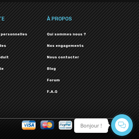
TE
À PROPOS
 personnelles
Qui sommes nous ?
des
Nos engagements
oduit
Nous contacter
ie
Blog
Forum
F.A.Q
Bonjour !