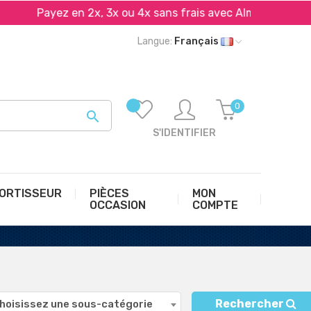
Payez en 2x, 3x ou 4x sans frais avec Alma et PayPal*
Langue:
Français
0

S'IDENTIFIER
ORTISSEUR
PIÈCES
MON
OCCASION
COMPTE
Rechercher
hoisissez une sous-catégorie