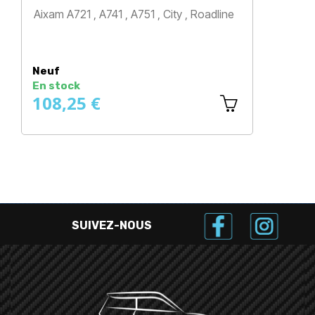
Aixam A721 , A741 , A751 , City , Roadline
Prix
Neuf
En stock
108,25 €
SUIVEZ-NOUS