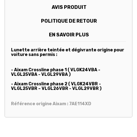
AVIS PRODUIT
POLITIQUE DE RETOUR
EN SAVOIR PLUS
Lunette arrière teintée et dégivrante origine pour
voiture sans permis :
- Aixam Crossline phase 1 ( VLGK24VBA -
VLGL25VBA - VLGL29VBA )
- Aixam Crossline phase 2 ( VLGK24VBR -
VLGL25VBR – VLGL26VBR - VLGL29VBR )
Référence origine Aixam : 7AE114XD