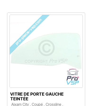
VITRE DE PORTE GAUCHE
V
TEINTÉE
S
Aixam City , Coupé , Crossline ,
A