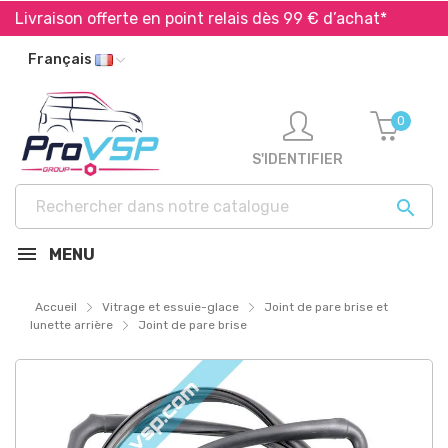
ivraison offerte en point relais dès 99 € d’achat*
Exp
Français
0
S'IDENTIFIER

MENU
Accueil
Vitrage et essuie-glace
Joint de pare brise et
lunette arrière
Joint de pare brise