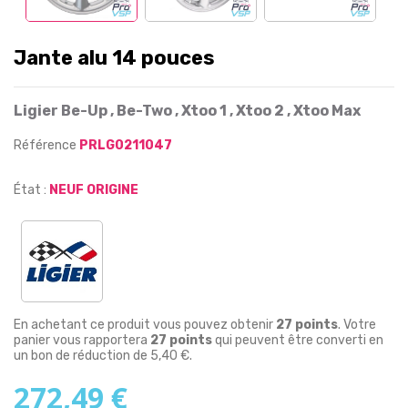
Jante alu 14 pouces
Ligier Be-Up , Be-Two , Xtoo 1 , Xtoo 2 , Xtoo Max
Référence
PRLG0211047
État :
NEUF ORIGINE
En achetant ce produit vous pouvez obtenir
27
points
. Votre
panier vous rapportera
27
points
qui peuvent être converti en
un bon de réduction de
5,40 €
.
272,49 €