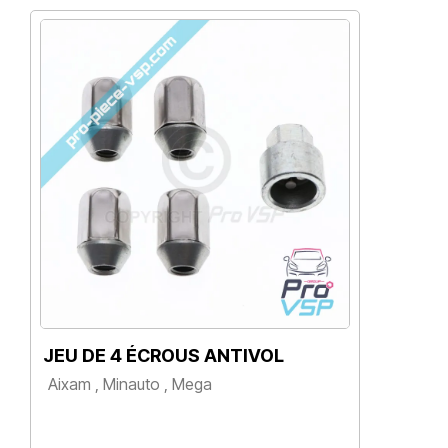
JEU DE 4 ÉCROUS ANTIVOL
JE
Aixam , Minauto , Mega
Mic
Bel
Prix
P