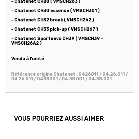
- Chatenet CH28 ( VMSCH263 )
- Chatenet CH30 essence ( VMSCH301 )
- Chatenet CH32 break ( VMSCH262 )
- Chatenet CH33 pick-up ( VMSCH267 )
- Chatenet Sporteevo CH39 ( VMSCH39 -
VMSCH26A2 )
Vendu à l'unité
Référence origine Chatenet : 0426011 / 04.26.011 /
04 26 011 / 0438001 / 04 38 001 / 04.38.001
VOUS POURRIEZ AUSSI AIMER