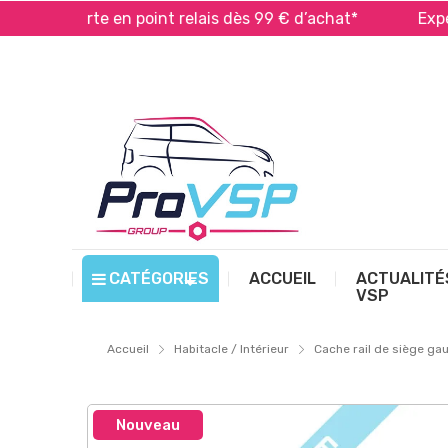
n offerte en point relais dès 99 € d’achat*
Expéditio
CATÉGORIES
ACCUEIL
ACTUALITÉ
VSP
Accueil
Habitacle / Intérieur
Cache rail de siège ga
Nouveau