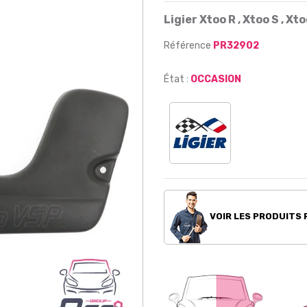
Ligier Xtoo R , Xtoo S , Xt
Référence
PR32902
État :
OCCASION
VOIR LES PRODUITS