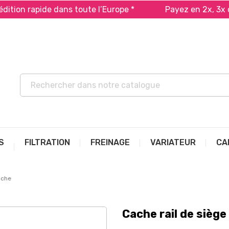
n rapide dans toute l’Europe *
Payez en 2x, 3x ou 4x 
S
FILTRATION
FREINAGE
VARIATEUR
CA
uche
Cache rail de sièg