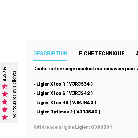
DESCRIPTION
FICHE TECHNIQUE
Cache rail de siège conducteur occasion pour v
4,6 / 5
Voir tous les avis clients
- Ligier Xtoo R ( VJRJS34 )


- Ligier Xtoo S ( VJRJS42 )

- Ligier Xtoo RS ( VJRJS44 )

- Ligier Optimax 2 ( VJRJS40 )

Référence origine Ligier : 0086301