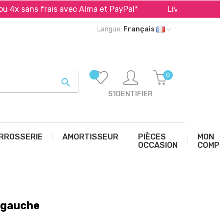
sans frais avec Alma et PayPal*
Livraison offerte en
Langue:
Français
0

S'IDENTIFIER
RROSSERIE
AMORTISSEUR
PIÈCES
MON
OCCASION
COMP
e gauche