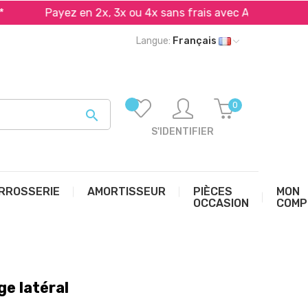
Payez en 2x, 3x ou 4x sans frais avec Alma et PayPal*
Langue:
Français
0

S'IDENTIFIER
RROSSERIE
AMORTISSEUR
PIÈCES
MON
OCCASION
COMP
e latéral