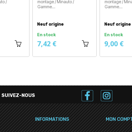
to /
montage / Minauto /
montage / Mina
Gamme…
Gamme…
Prix
Prix
Neuf origine
Neuf origine
En stock
En stock
7,42 €
9,00 €
SUIVEZ-NOUS
INFORMATIONS
MON COMP