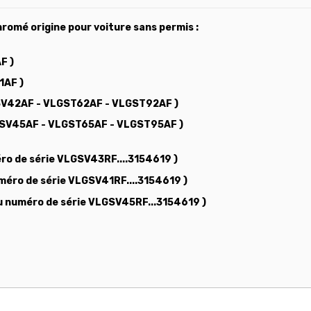
romé origine pour voiture sans permis :
F )
1AF )
LGSV42AF - VLGST62AF - VLGST92AF )
LGSV45AF - VLGST65AF - VLGST95AF )
éro de série VLGSV43RF....3154619 )
uméro de série VLGSV41RF....3154619 )
au numéro de série VLGSV45RF...3154619 )