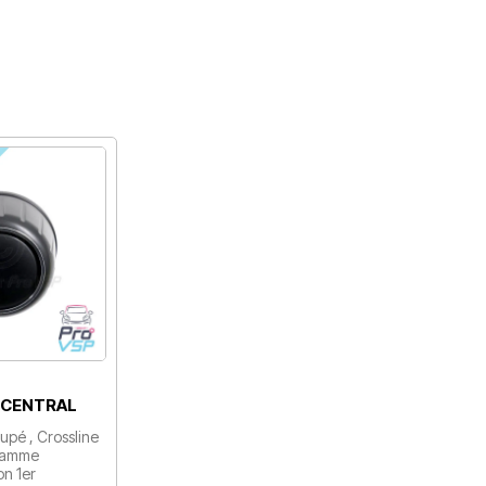
 CENTRAL
upé , Crossline
 Gamme
on 1er