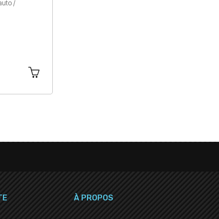
uto /
TE
À PROPOS