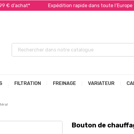
d’achat*
Expédition rapide dans toute l’Europe *
S
FILTRATION
FREINAGE
VARIATEUR
CA
téral
Bouton de chauffag