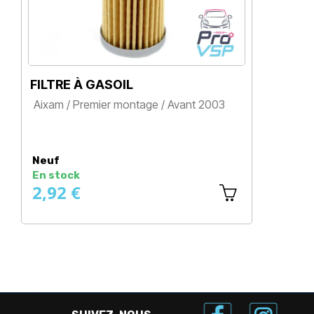
FILTRE À GASOIL
FILT
Aixam / Premier montage / Avant 2003
Aixam
Moteu
Prix
Z482
Prix
Neuf
Neuf
En stock
En s
2,92 €
3,3