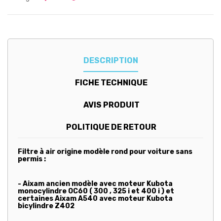
DESCRIPTION
FICHE TECHNIQUE
AVIS PRODUIT
POLITIQUE DE RETOUR
Filtre à air origine modèle rond pour voiture sans
permis :
- Aixam ancien modèle avec moteur Kubota
monocylindre OC60 ( 300 , 325 i et 400 i ) et
certaines Aixam A540 avec moteur Kubota
bicylindre Z402