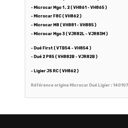
- Microcar Mgo 1 , 2 ( VH861 - VH865 )
- Microcar F8C ( VH862 )
- Microcar M8 ( VH881 - VH885 )
- Microcar Mgo 3 ( VJR82L - VJR83M )
- Dué First ( VTB54 - VH854 )
- Dué 2 P85 ( VH882B - VJR82B )
- Ligier JS RC ( VH862 )
Référence origine Microcar Dué Ligier : 14010