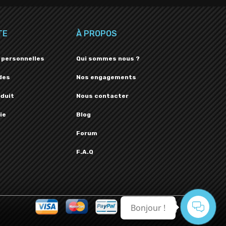
TE
À PROPOS
 personnelles
Qui sommes nous ?
des
Nos engagements
oduit
Nous contacter
ie
Blog
Forum
F.A.Q
Bonjour !