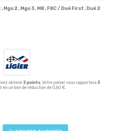
, Mgo 2 , Mgo 3 , M8 , F8C / Dué First , Dué 2
uvez obtenir
3
points
. Votre panier vous rapportera
3
i en un bon de réduction de
0,60 €
.