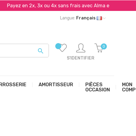
ayez en 2x, 3x ou 4x sans frais avec Alma et PayPal*
Langue:
Français
0

S'IDENTIFIER
RROSSERIE
AMORTISSEUR
PIÈCES
MON
OCCASION
COMP