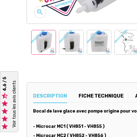

4,6 / 5
Voir tous les avis clients

DESCRIPTION
FICHE TECHNIQUE


Bocal de lave glace avec pompe origine pour vo


- Microcar MC1 ( VH851 - VH855 )
- Microcar MC2 ( VH852 - VH856 )