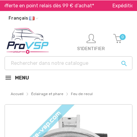
ferte en point relais dès 99 € d’achat*
Expédition ra
Français
0
S'IDENTIFIER

MENU
Accueil
Éclairage et phare
Feu de recul