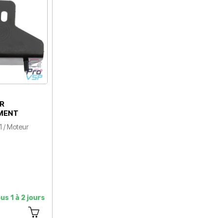
R
MENT
 / Moteur
us 1 à 2 jours