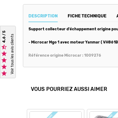
DESCRIPTION
FICHE TECHNIQUE
Support collecteur d'échappement origine pour
4,6 / 5
Voir tous les avis clients
- Microcar Mgo 1 avec moteur Yanmar ( VH861B


Référence origine Microcar : 1009276



VOUS POURRIEZ AUSSI AIMER