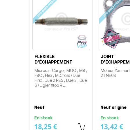
FLEXIBLE
JOINT
D'ÉCHAPPEMENT
D'ÉCHAPPEM
Microcar Cargo , MGO , M8 ,
Moteur Yanmar b
F8C , Flex , M.Cross / Dué
2TNE68
Prix
First , Dué 2 P85 , Dué 3 , Dué
6 / Ligier Xtoo R ,…
Prix
Neuf
Neuf origine
En stock
En stock
18,25 €
13,42 €