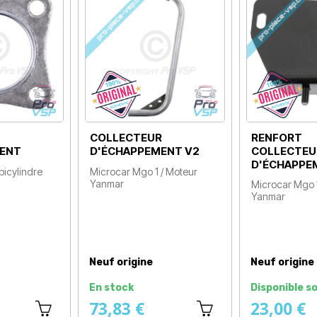
COLLECTEUR
RENFORT
ENT
D'ÉCHAPPEMENT V2
COLLECTEU
D'ÉCHAPPE
icylindre
Microcar Mgo 1 / Moteur
Yanmar
Microcar Mgo 1
Prix
Yanmar
Prix
Neuf origine
Neuf origine
En stock
Disponible so
73,83 €
23,00 €