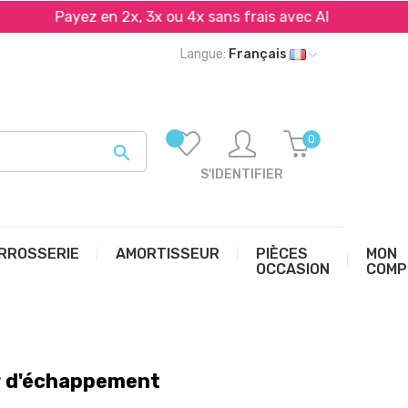
Payez en 2x, 3x ou 4x sans frais avec Alma et PayPal*
Langue:
Français
0

S'IDENTIFIER
RROSSERIE
AMORTISSEUR
PIÈCES
MON
OCCASION
COMP
r d'échappement