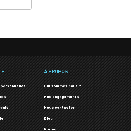
TE
À PROPOS
 personnelles
Qui sommes nous ?
des
Nos engagements
oduit
Nous contacter
ie
Blog
Forum