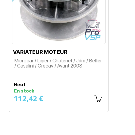
VARIATEUR MOTEUR
VARIA
Microcar / Ligier / Chatenet / Jdm / Bellier
Microc
/ Casalini / Grecav / Avant 2008
Chaten
, Aloes
Prix
Prix
Neuf
Neuf o
En stock
En sto
112,42 €
228,