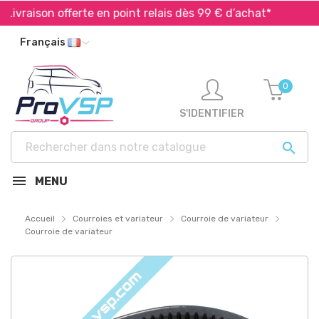
vraison offerte en point relais dès 99 € d’achat*
Expé
Français
0
S'IDENTIFIER

MENU
Accueil
Courroies et variateur
Courroie de variateur
Courroie de variateur