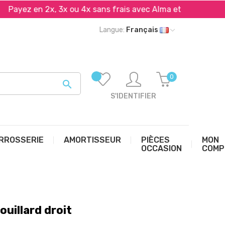
yez en 2x, 3x ou 4x sans frais avec Alma et PayPal*
Langue:
Français
0

S'IDENTIFIER
RROSSERIE
AMORTISSEUR
PIÈCES
MON
OCCASION
COMP
uillard droit