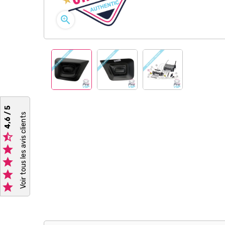

4,6 / 5
Voir tous les avis clients




