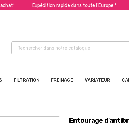
at*
Expédition rapide dans toute l’Europe *
Pa
S
FILTRATION
FREINAGE
VARIATEUR
CA
t
Entourage d'antibro