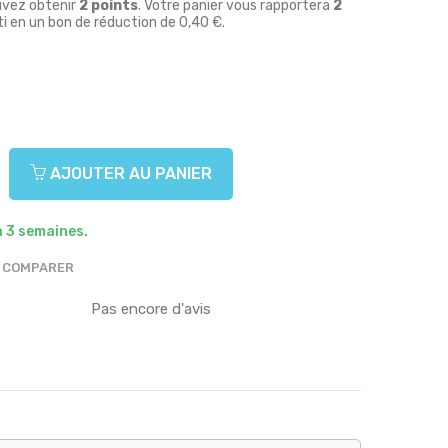
uvez obtenir
2
points
. Votre panier vous rapportera
2
i en un bon de réduction de
0,40 €
.
AJOUTER AU PANIER
à 3 semaines.
COMPARER
Pas encore d'avis