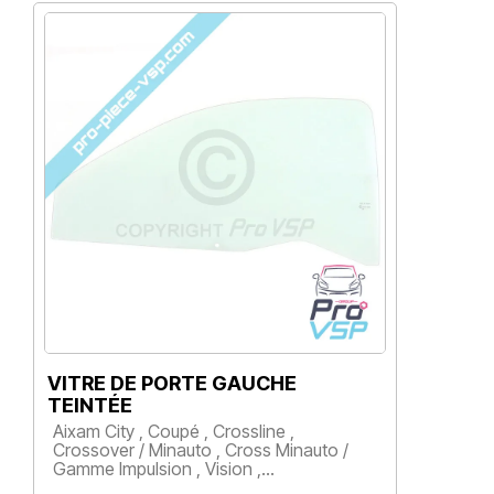
VITRE DE PORTE GAUCHE
V
TEINTÉE
S
Aixam City , Coupé , Crossline ,
A
Crossover / Minauto , Cross Minauto /
Gamme Impulsion , Vision ,…
Prix