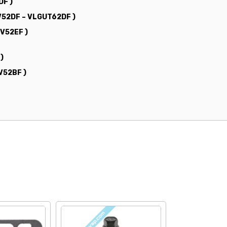
DF )
UV52DF – VLGUT62DF )
UV52EF )
)
V52BF )