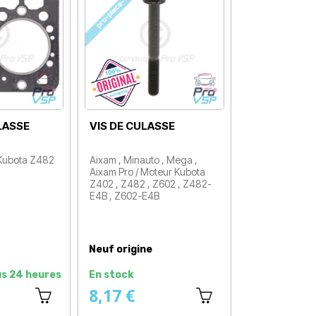
LASSE
VIS DE CULASSE
 Kubota Z482
Aixam , Minauto , Mega ,
Aixam Pro / Moteur Kubota
Z402 , Z482 , Z602 , Z482-
E4B , Z602-E4B
Prix
Neuf origine
us 24 heures
En stock
8,17 €