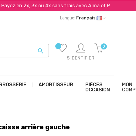
en 2x, 3x ou 4x sans frais avec Alma et PayPal*
Livr
Langue:
Français
0

S'IDENTIFIER
RROSSERIE
AMORTISSEUR
PIÈCES
MON
OCCASION
COMP
aisse arrière gauche