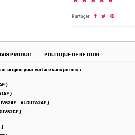
Partager
AVIS PRODUIT
POLITIQUE DE RETOUR
ur origine pour voiture sans permis :
AF )
51AF )
LGUV52AF – VLGUT62AF )
LGUV52CF )
 )