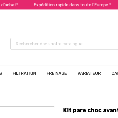
hat*
Expédition rapide dans toute l’Europe *
P
S
FILTRATION
FREINAGE
VARIATEUR
CA
KIt pare choc avan