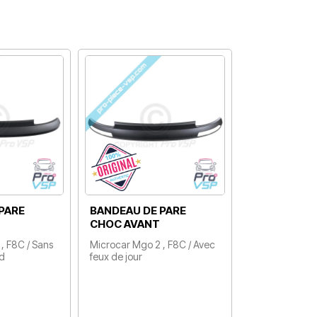
PARE
BANDEAU DE PARE
CHOC AVANT
, F8C / Sans
Microcar Mgo 2 , F8C / Avec
ed
feux de jour
Prix