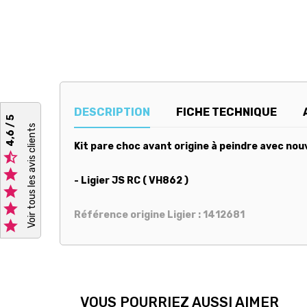
DESCRIPTION
FICHE TECHNIQUE
4,6 / 5
Voir tous les avis clients
Kit pare choc avant origine à peindre avec nou


- Ligier JS RC ( VH862 )


Référence origine Ligier : 1412681

VOUS POURRIEZ AUSSI AIMER