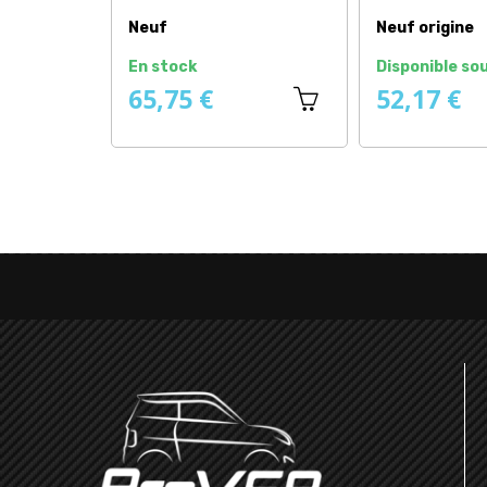
Neuf
Neuf origine
En stock
Disponible sou
65,75 €
52,17 €