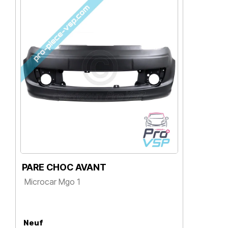
PARE CHOC AVANT
BA
AV
Microcar Mgo 1
Mic
Prix
à l
P
Neuf
Ne