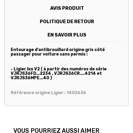
AVIS PRODUIT
POLITIQUE DE RETOUR
EN SAVOIR PLUS
Entourage d'antibrouillard origine gris côté
passager pour voiture sans permis :
- Ligier Ixo V2 ( à partir des numéros de série
VJRJS36FD...2234 , VJRJS36CR....4214 et
VJRJS36MPE...40 )
Référence origine Ligier : 1402636
VOUS POURRIEZ AUSSI AIMER