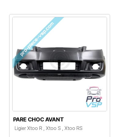
PARE CHOC AVANT
P
Ligier Xtoo R , Xtoo S , Xtoo RS
Li
Prix