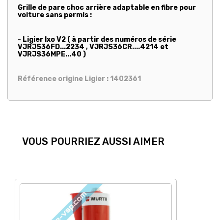
Grille de pare choc arrière adaptable en fibre pour
voiture sans permis :
- Ligier Ixo V2 ( à partir des numéros de série
VJRJS36FD...2234 , VJRJS36CR....4214 et
VJRJS36MPE...40 )
Référence origine Ligier : 1402361
VOUS POURRIEZ AUSSI AIMER