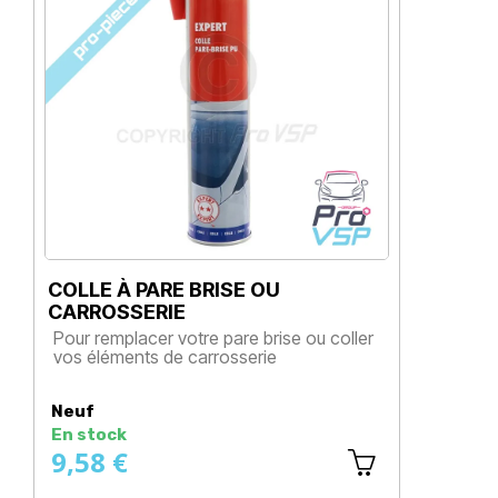
COLLE À PARE BRISE OU
BOMB
CARROSSERIE
Teint
Pour remplacer votre pare brise ou coller
Prix
vos éléments de carrosserie
Prix
Neuf
Neuf
En stock
Disp
9,58 €
51,