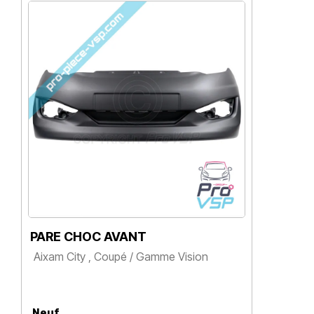
PARE CHOC AVANT
G
Aixam City , Coupé / Gamme Vision
A
Prix
Neuf
N