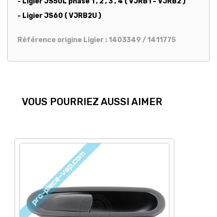
- Ligier JS50L phase 1 , 2 , 3 , 4 ( VJRB1 – VJRB2 )
- Ligier JS60 ( VJRB2U )
Référence origine Ligier : 1403349 / 1411775
VOUS POURRIEZ AUSSI AIMER