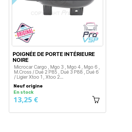
POIGNÉE DE PORTE INTÉRIEURE
P
NOIRE
C
Microcar Cargo , Mgo 3 , Mgo 4 , Mgo 6 ,
M
M.Cross / Dué 2 P85 , Dué 3 P88 , Dué 6
M
/ Ligier Xtoo 1 , Xtoo 2…
/
Prix
Neuf origine
N
En stock
E
13,25 €
2