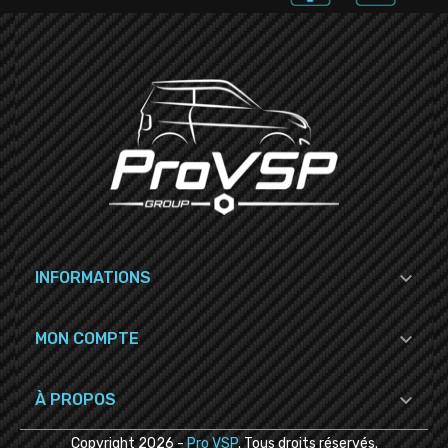

INFORMATIONS

MON COMPTE

À PROPOS
Copyright
2026
-
Pro VSP
. Tous droits réservés.