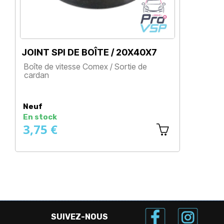
JOINT SPI DE BOÎTE / 20X40X7
JO
Boîte de vitesse Comex / Sortie de
Bo
cardan
Prix
Neuf
N
En stock
En
3,75 €
5
SUIVEZ-NOUS