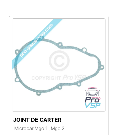
JOINT DE CARTER
H
Microcar Mgo 1 , Mgo 2
T
Prix