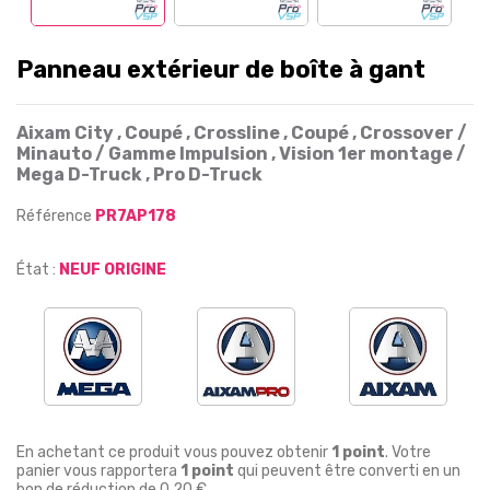
Panneau extérieur de boîte à gant
Aixam City , Coupé , Crossline , Coupé , Crossover /
Minauto / Gamme Impulsion , Vision 1er montage /
Mega D-Truck , Pro D-Truck
Référence
PR7AP178
État :
NEUF ORIGINE
En achetant ce produit vous pouvez obtenir
1
point
. Votre
panier vous rapportera
1
point
qui peuvent être converti en un
bon de réduction de
0,20 €
.