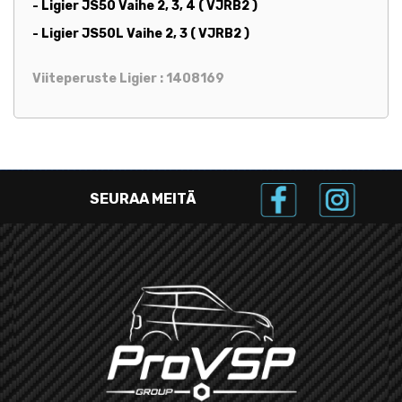
- Ligier JS50 Vaihe 2, 3, 4 ( VJRB2 )
- Ligier JS50L Vaihe 2, 3 ( VJRB2 )
Viiteperuste Ligier : 1408169
SEURAA MEITÄ