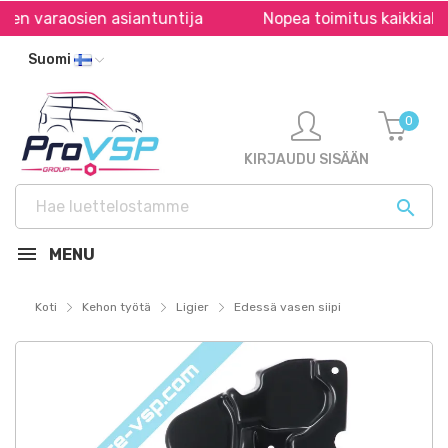
n varaosien asiantuntija
Nopea toimitus kaikkialla 
Suomi
0
KIRJAUDU SISÄÄN

MENU
Koti
Kehon työtä
Ligier
Edessä vasen siipi