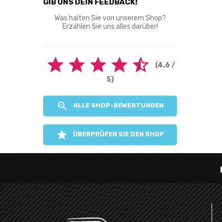
GIB UNS DEIN FEEDBACK!
Was halten Sie von unserem Shop?
Erzählen Sie uns alles darüber!





(4,6 /
5)

ALLE SHOP-BEWERTUNGEN

ÜBERPRÜFEN SIE DEN SHOP