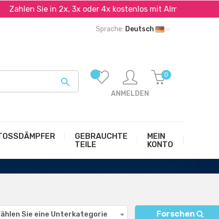
hlen Sie in 2x, 3x oder 4x kostenlos mit Alma und PayPal*
Sprache:
Deutsch
0

ANMELDEN
TOSSDÄMPFER
GEBRAUCHTE
MEIN
TEILE
KONTO
Forschen
ählen Sie eine Unterkategorie