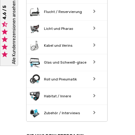
Alle Kundenrezensionen ansehen
4,6 / 5
Flucht / Reservierung

Licht und Pharao



Kabel und Verins

Glas und Schweiß-glace
Roll und Pneumatik
Habitat / Innere
Zubehör / Interviews