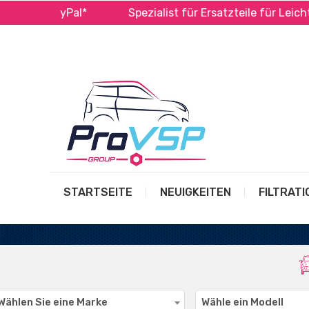
 und PayPal*
Spezialist für Ersatzteile für Leichtfah
STARTSEITE
NEUIGKEITEN
FILTRATI
GROSSE AUSWAHL AN
KOMPATIBLEN PRODUKTEN
Wählen Sie eine Marke
Wähle ein Modell