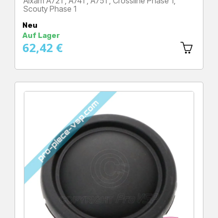
Aixam A721 , A741 , A751 , Crossline Phase 1,
Scouty Phase 1
Preis
Neu
Auf Lager
62,42 €