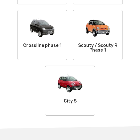
Crossline phase 1
Scouty / Scouty R
Phase 1
City S