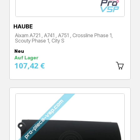
HAUBE
Aixam A721 , A741 , A751 , Crossline Phase 1,
Scouty Phase 1, City S
Preis
Neu
Auf Lager
107,42 €