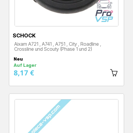
SCHOCK
Aixam A721 , A741 , A751 , City , Roadline ,
Crossline und Scouty (Phase 1 und 2)
Preis
Neu
Auf Lager
8,17 €