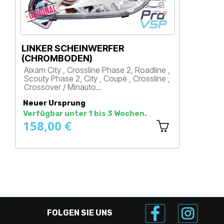
NKER SCHEINWERFER
RECHTSS
HROMBODEN)
(CHROMB
xam City , Crossline Phase 2, Roadline ,
Aixam City 
outy Phase 2, City , Coupé , Crossline ,
Scouty Phas
ossover / Minauto…
Crossover
reis
Preis
uer Ursprung
Neuer Urs
rfügbar unter 1 bis 3 Wochen.
Verfügbar 
58,00 €
158,00
FOLGEN SIE UNS