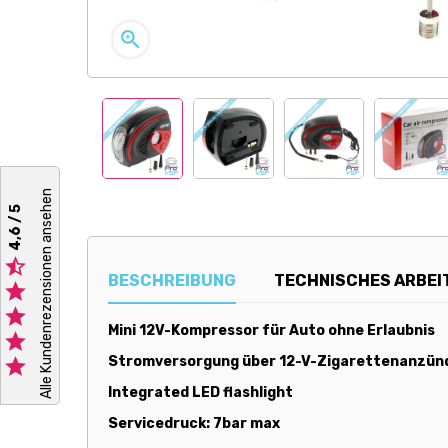

Alle Kundenrezensionen ansehen
4,6 / 5

BESCHREIBUNG
TECHNISCHES ARBEI


Mini 12V-Kompressor für Auto ohne Erlaubnis

Stromversorgung über 12-V-Zigarettenanzün

Integrated LED flashlight
Servicedruck: 7bar max